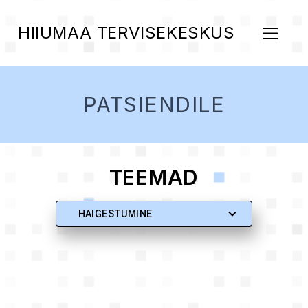
HIIUMAA TERVISEKESKUS
PATSIENDILE
TEEMAD
HAIGESTUMINE
Töövõimetust põhjustava tervisehäda
korral tuleb perearstikeskusega ühendust