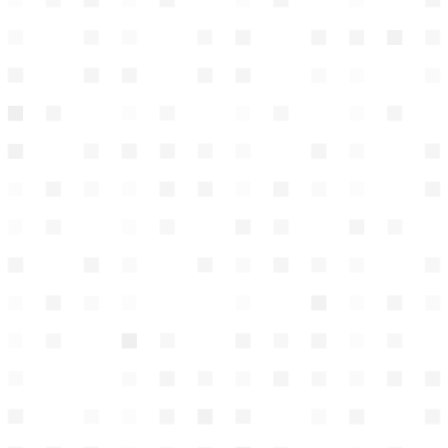
võtta haigestumise esimesel päeval telefoni
(
6022111
) või e-kirja (
perearst24.ee
)
vahendusel ning see fikseerida.
Kui Teie ise või pereliige haigestub,
nõustab Teid esialgu telefoni teel pereõde,
kes hindab tervislikku seisundit, annab
soovitused koduseks raviks ja leiab sobiva
aja vastuvõtule.